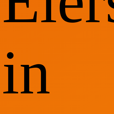
Eie
in