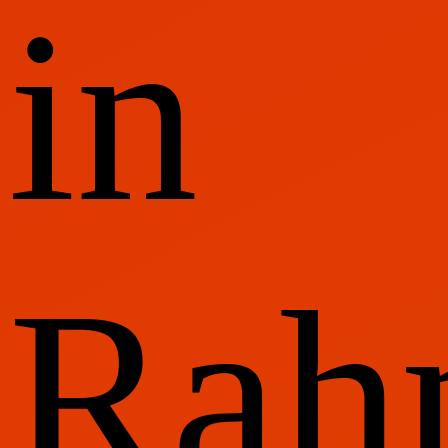
in
Rah