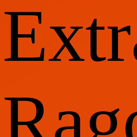
Extr
Rago