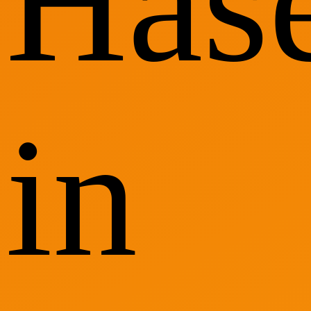
Has
in