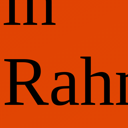
in
Rah