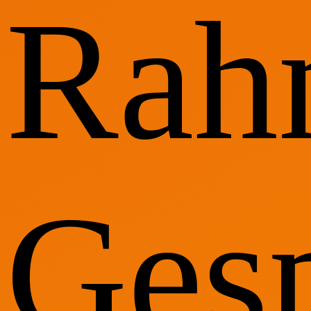
Rah
Gesp