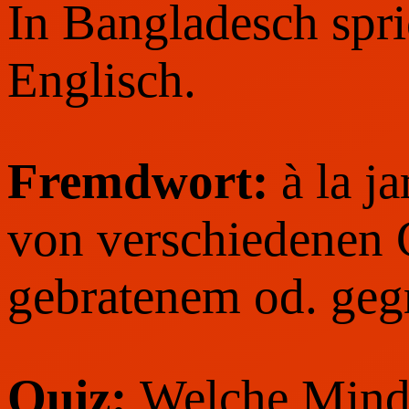
In Bangladesch spr
Englisch.
Fremdwort:
à la j
von verschiedenen 
gebratenem od. gegr
Quiz:
Welche Mindes