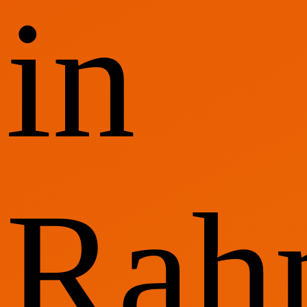
in
Rah