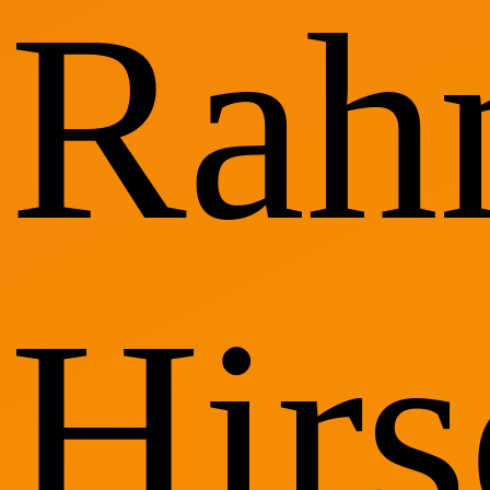
Rah
Hirs