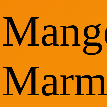
Mang
Marm