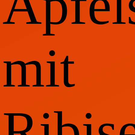
Apfel
mit
Ribis