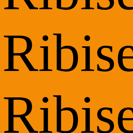
Ribise
Ribise