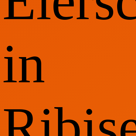
Eiers
in
Ribis