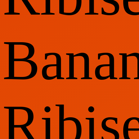
Banan
Ribis