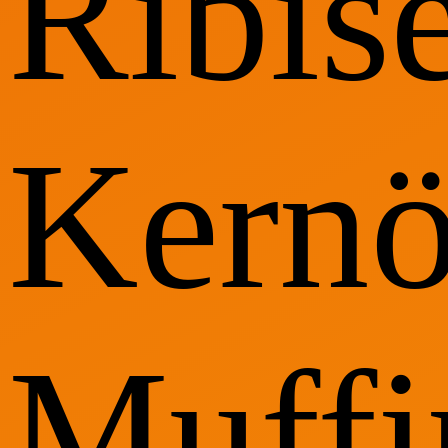
Ribise
Kernö
Muffi