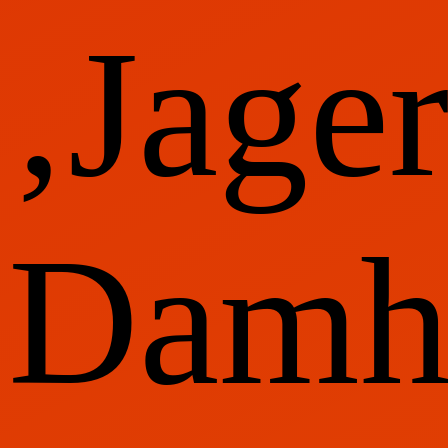
‚Jage
Damhi