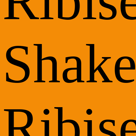
Ribise
Shak
Ribis