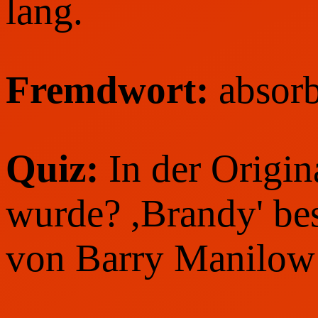
lang.
Fremdwort:
absor
Quiz:
In der Origin
wurde? ,Brandy' be
von Barry Manilow