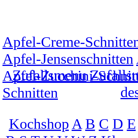
Apfel-Creme-Schnitte
Apfel-Jensenschnitten
Zufallsmenu
Zufallsr
Apfel-Zucchini-Schnit
de
Schnitten
Kochshop
A
B
C
D
E