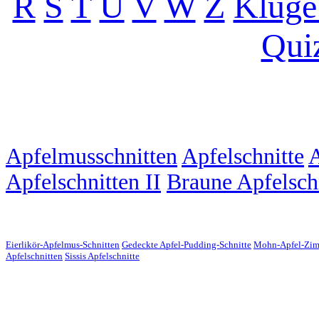
R
S
T
U
V
W
Z
Kluge
Qui
Apfelmusschnitten
Apfelschnitte
A
Apfelschnitten II
Braune Apfelsch
Eierlikör-Apfelmus-Schnitten
Gedeckte Apfel-Pudding-Schnitte
Mohn-Apfel-Zimt
Apfelschnitten
Sissis Apfelschnitte