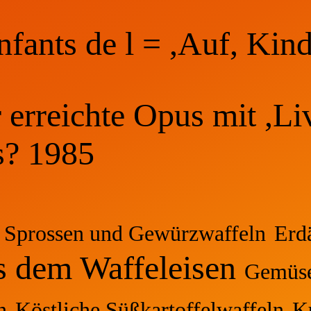
nfants de l = ,Auf, Kind
erreichte Opus mit ,Live
s? 1985
t Sprossen und Gewürzwaffeln
Erd
s dem Waffeleisen
Gemüse
n
Köstliche Süßkartoffelwaffeln
K