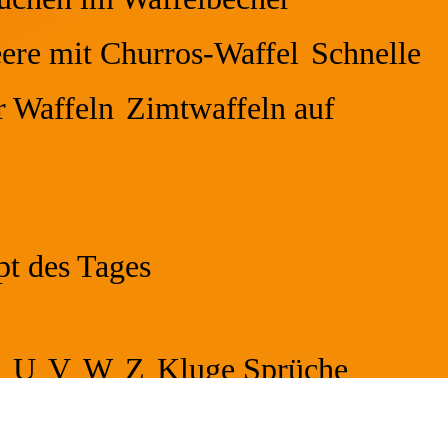
ere mit Churros-Waffel
Schnelle
 Waffeln
Zimtwaffeln auf
pt des Tages
T
U
V
W
Z
Kluge Sprüche