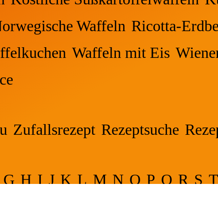
orwegische Waffeln
Ricotta-Erdbe
ffelkuchen
Waffeln mit Eis
Wiener
ce
nu
Zufallsrezept
Rezeptsuche
Reze
G
H
I
J
K
L
M
N
O
P
Q
R
S
Spruchkategorien
Quiz
HOME