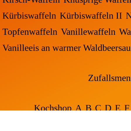
Kürbiswaffeln
Kürbiswaffeln II
N
Topfenwaffeln
Vanillewaffeln
Wa
Vanilleeis an warmer Waldbeersau
Zufallsme
Kochshop
A
B
C
D
E
F