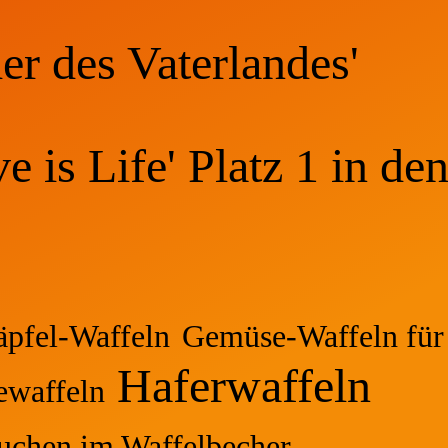
er des Vaterlandes'
 is Life' Platz 1 in de
äpfel-Waffeln
Gemüse-Waffeln für
Haferwaffeln
waffeln
uchen im Waffelbecher