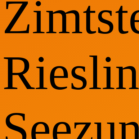
Zimtst
Rieslin
Seezun