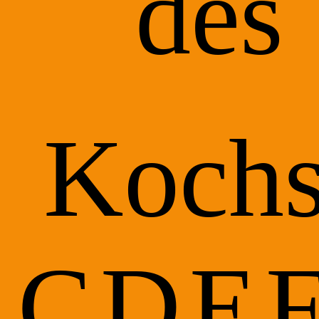
des
Koch
C
D
E