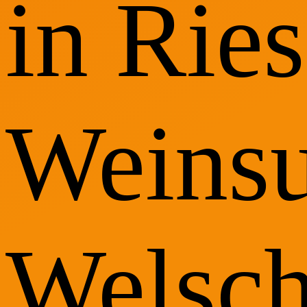
in Ries
Weinsu
Welsch