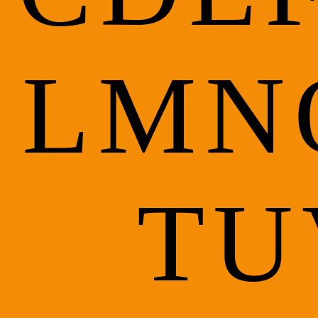
L
M
N
T
U