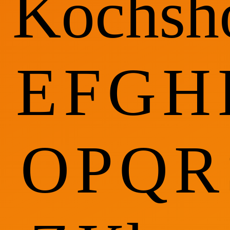
Kochsh
E
F
G
H
O
P
Q
R