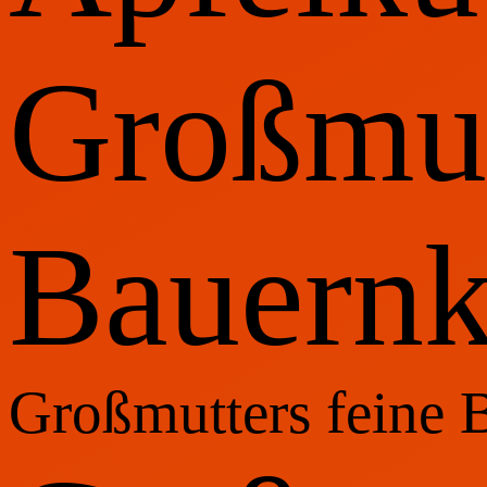
Großmut
Bauernk
Großmutters feine B