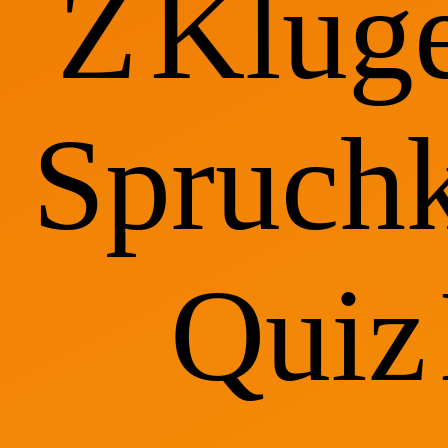
Z
Klug
Spruchk
Quiz