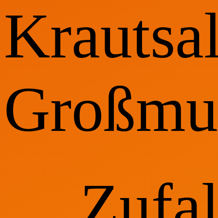
Krautsa
Großmut
Zufa