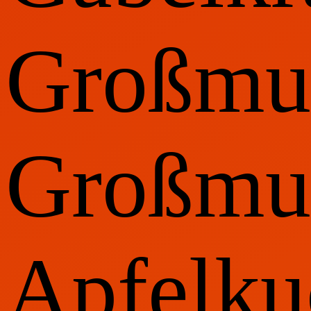
Großmut
Großmut
Apfelku