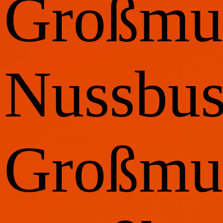
Großmut
Nussbus
Großmut