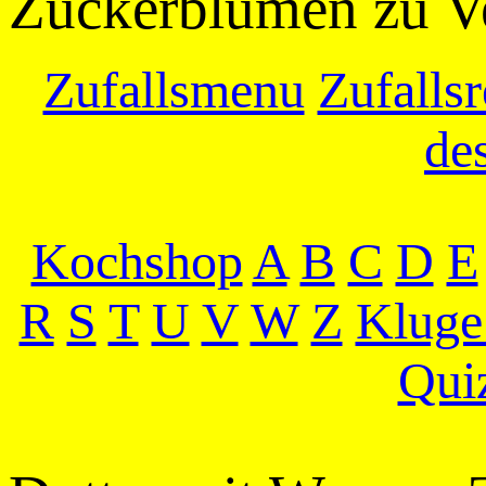
Zuckerblumen zu Ve
Zufallsmenu
Zufallsr
de
Kochshop
A
B
C
D
E
R
S
T
U
V
W
Z
Kluge
Qui