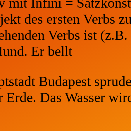
 mit Infini = Satzkonst
jekt des ersten Verbs z
tehenden Verbs ist (z.B
und. Er bellt
tstadt Budapest sprude
r Erde. Das Wasser wir