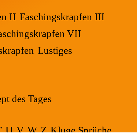
n II
Faschingskrapfen III
aschingskrapfen VII
skrapfen
Lustiges
pt des Tages
T
U
V
W
Z
Kluge Sprüche