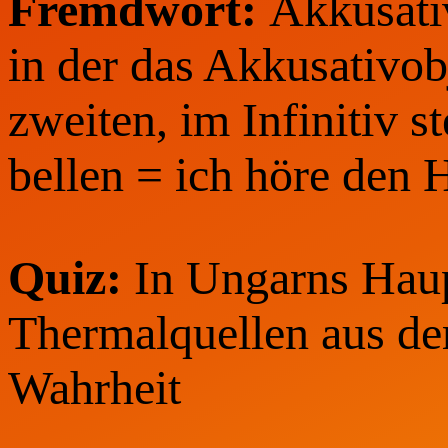
Fremdwort:
Akkusativ
in der das Akkusativob
zweiten, im Infinitiv s
bellen = ich höre den H
Quiz:
In Ungarns Haup
Thermalquellen aus de
Wahrheit