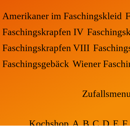
Amerikaner im Faschingskleid
F
Faschingskrapfen IV
Faschings
Faschingskrapfen VIII
Fasching
Faschingsgebäck
Wiener Faschi
Zufallsmen
Kochshop
A
B
C
D
E
F