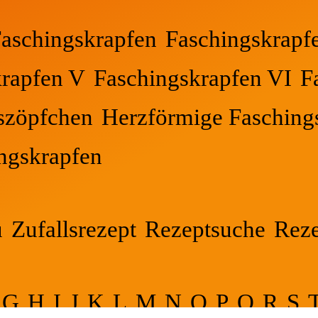
aschingskrapfen
Faschingskrapfe
krapfen V
Faschingskrapfen VI
F
szöpfchen
Herzförmige Fasching
ngskrapfen
u
Zufallsrezept
Rezeptsuche
Reze
G
H
I
J
K
L
M
N
O
P
Q
R
S