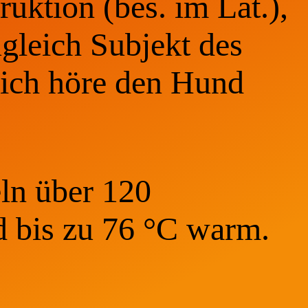
ruktion (bes. im Lat.),
ugleich Subjekt des
. ich höre den Hund
ln über 120
d bis zu 76 °C warm.