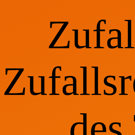
Zufa
Zufallsr
des