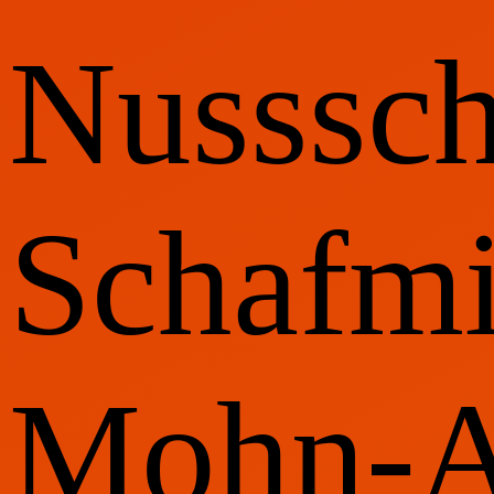
Nusssch
Schafmi
Mohn-A