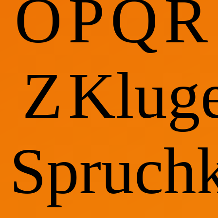
O
P
Q
R
Z
Klug
Spruchk