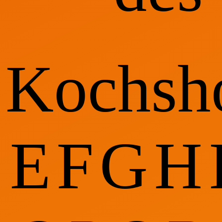
Kochsh
E
F
G
H