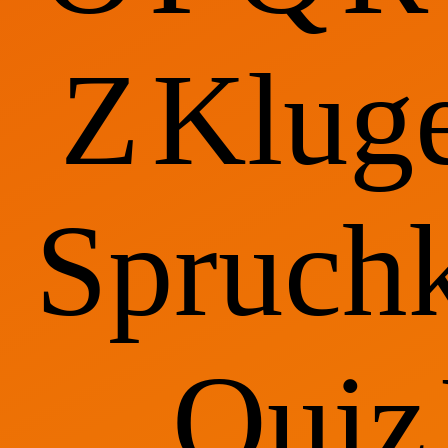
Z
Klug
Spruchk
Quiz