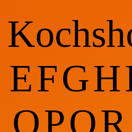
Kochsh
E
F
G
H
O
P
Q
R