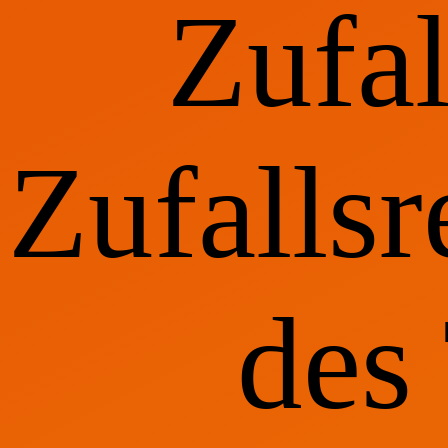
Zufa
Zufallsr
des