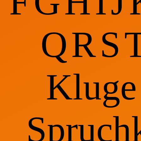
F
G
H
I
J
Q
R
S
Kluge
Spruchk