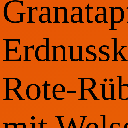
Granatap
Erdnussk
Rote-Rü
mit Wel