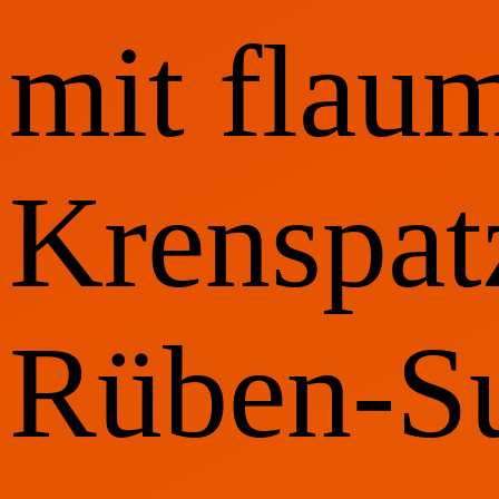
mit flau
Krenspat
Rüben-S