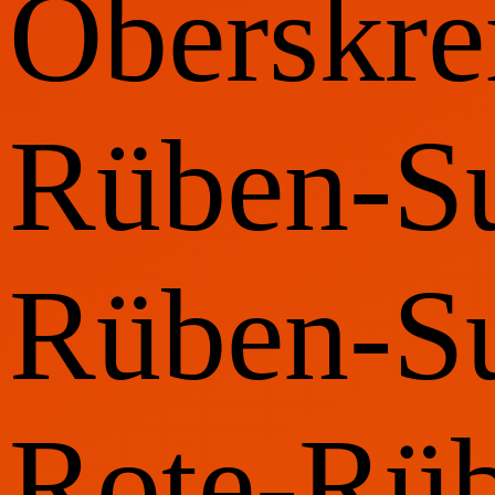
Oberskre
Rüben-S
Rüben-Su
Rote-Rü