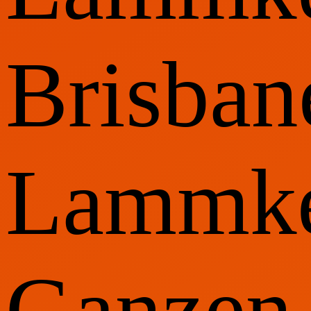
Brisban
Lammke
Ganzen