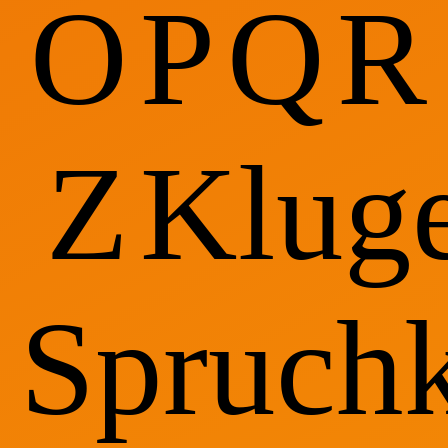
O
P
Q
R
Z
Klug
Spruchk