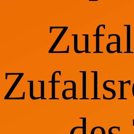
Zufa
Zufallsr
des