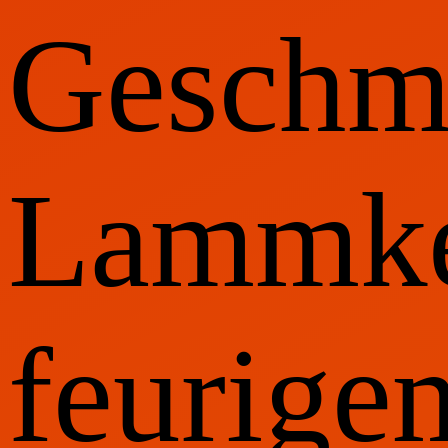
Geschm
Lammke
feurige