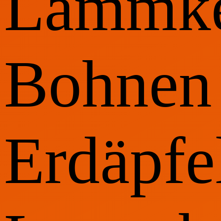
Lammke
Bohnen
Erdäpfel