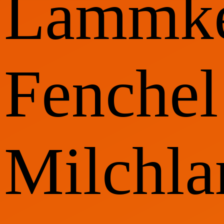
Lammke
Fenchel
Milchl