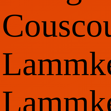
Cousco
Lammke
Lammke