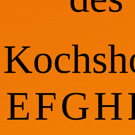
Kochsh
E
F
G
H