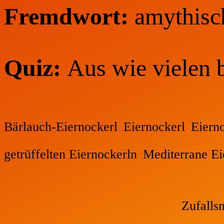
Fremdwort:
amythisc
Quiz:
Aus wie vielen 
Bärlauch-Eiernockerl
Eiernockerl
Eiern
getrüffelten Eiernockerln
Mediterrane Ei
Zufalls