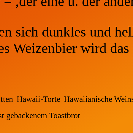
= ,der eine u. der ander
n sich dunkles und hell
es Weizenbier wird das
tten
Hawaii-Torte
Hawaiianische Wein
st gebackenem Toastbrot