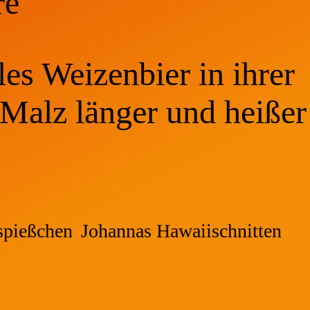
e'
es Weizenbier in ihrer
 Malz länger und heißer
spießchen
Johannas Hawaiischnitten