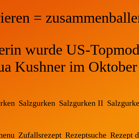
ieren = zusammenballe
rin wurde US-Topmodel
hua Kushner im Oktobe
urken
Salzgurken
Salzgurken II
Salzgurk
menu
Zufallsrezept
Rezeptsuche
Rezept d