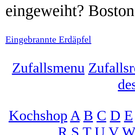
eingeweiht? Boston
Eingebrannte Erdäpfel
Zufallsmenu
Zufallsr
de
Kochshop
A
B
C
D
E
R
S
T
U
V