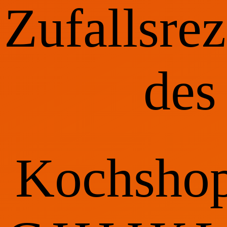
Zufallsrez
des
Kochsho