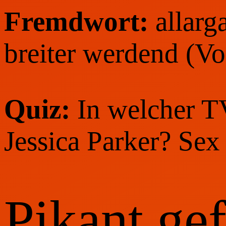
Fremdwort:
allarg
breiter werdend (V
Quiz:
In welcher TV
Jessica Parker? Sex
Pikant gef