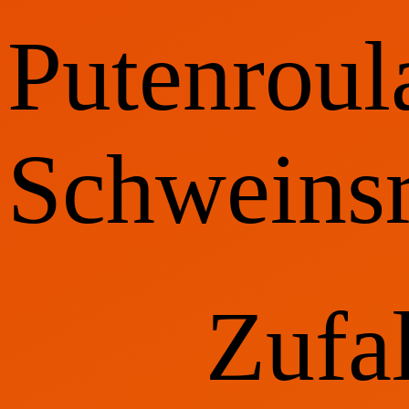
Putenroul
Schweins
Zufa