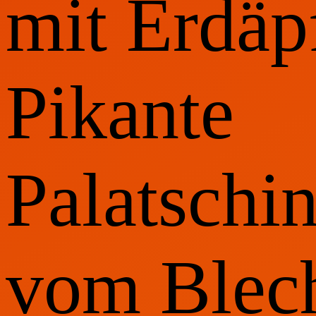
mit Erdäp
Pikante
Palatschi
vom Blec