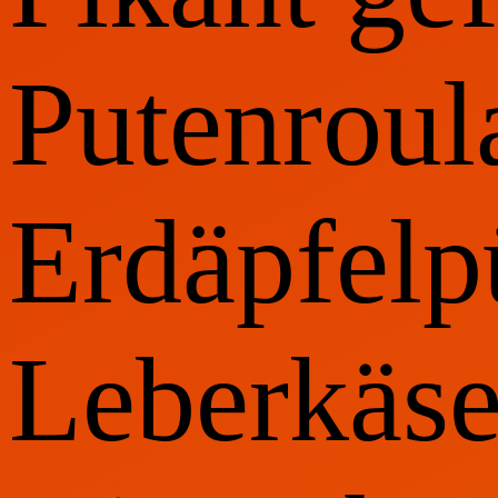
Putenroul
Erdäpfelp
Leberkäse