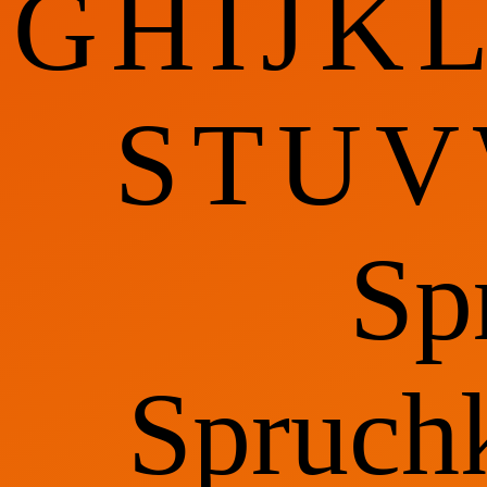
G
H
I
J
K
S
T
U
V
Sp
Spruch