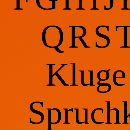
Q
R
S
Kluge
Spruchk