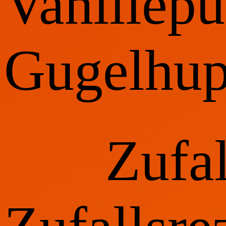
Vanillep
Gugelhup
Zufa