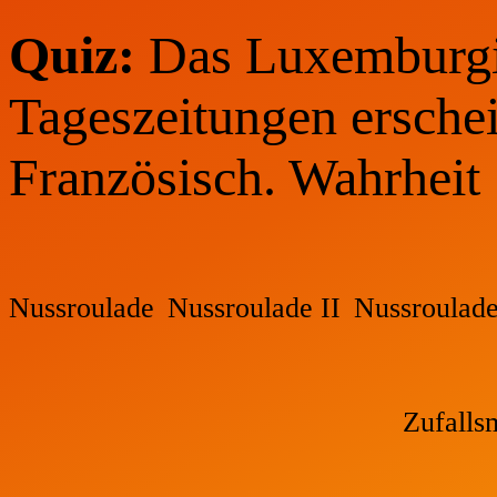
Quiz:
Das Luxemburgi
Tageszeitungen ersche
Französisch. Wahrheit
Nussroulade
Nussroulade II
Nussroulad
Zufalls