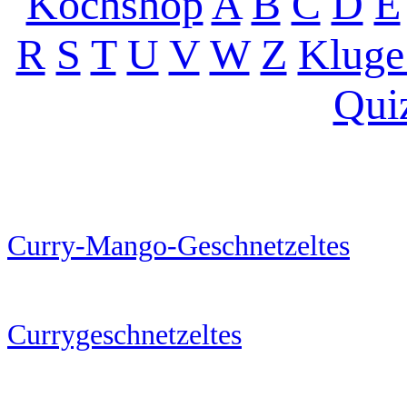
Kochshop
A
B
C
D
E
R
S
T
U
V
W
Z
Kluge
Qui
Curry-Mango-Geschnetzeltes
Currygeschnetzeltes