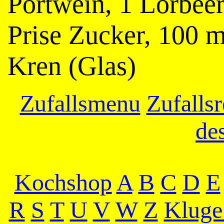
Portwein, 1 Lorbee
Prise Zucker, 100 m
Kren (Glas)
Zufallsmenu
Zufallsr
de
Kochshop
A
B
C
D
E
R
S
T
U
V
W
Z
Kluge