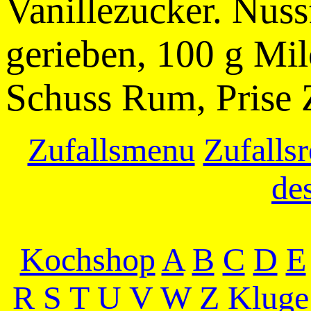
Vanillezucker. Nuss
gerieben, 100 g Mil
Schuss Rum, Prise 
Zufallsmenu
Zufallsr
de
Kochshop
A
B
C
D
E
R
S
T
U
V
W
Z
Kluge