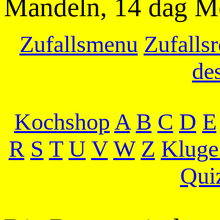
Mandeln, 14 dag M
Zufallsmenu
Zufallsr
de
Kochshop
A
B
C
D
E
R
S
T
U
V
W
Z
Kluge
Qui