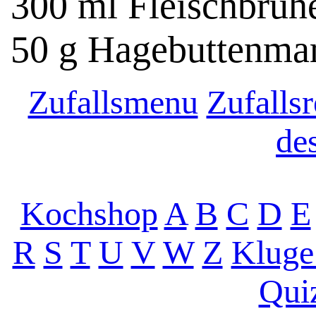
300 ml Fleischbrühe
50 g Hagebuttenma
Zufallsmenu
Zufallsr
de
Kochshop
A
B
C
D
E
R
S
T
U
V
W
Z
Kluge
Qui