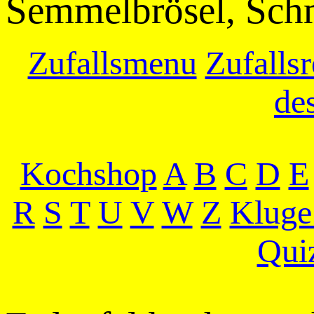
Semmelbrösel, Sch
Zufallsmenu
Zufallsr
de
Kochshop
A
B
C
D
E
R
S
T
U
V
W
Z
Kluge
Qui