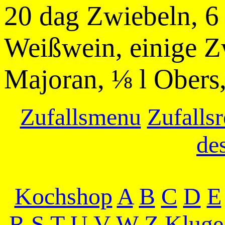
20 dag Zwiebeln, 6
Weißwein, einige Z
Majoran, ⅛ l Obers,
Zufallsmenu
Zufallsr
de
Kochshop
A
B
C
D
E
R
S
T
U
V
W
Z
Kluge