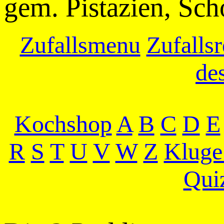
gem. Pistazien, Sc
Zufallsmenu
Zufallsr
de
Kochshop
A
B
C
D
E
R
S
T
U
V
W
Z
Kluge
Qui