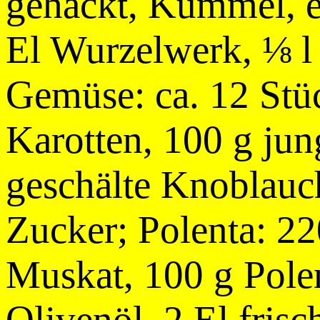
gehackt, Kümmel, e
El Wurzelwerk, ⅛ l
Gemüse: ca. 12 Stü
Karotten, 100 g ju
geschälte Knoblauc
Zucker; Polenta: 22
Muskat, 100 g Polen
Olivenöl, 2 El fris