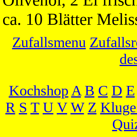
ca. 10 Blätter Melis
Zufallsmenu
Zufallsr
de
Kochshop
A
B
C
D
E
R
S
T
U
V
W
Z
Kluge
Qui