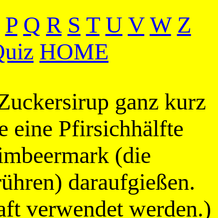
P
Q
R
S
T
U
V
W
Z
uiz
HOME
 Zuckersirup ganz kurz
e eine Pfirsichhälfte
Himbeermark (die
ühren) daraufgießen.
aft verwendet werden.)