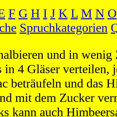
E
F
G
H
I
J
K
L
M
N
O
che
Spruchkategorien
Q
 halbieren und in wenig
in 4 Gläser verteilen, j
ac beträufeln und das 
nd mit dem Zucker verr
ks kann auch Himbeers