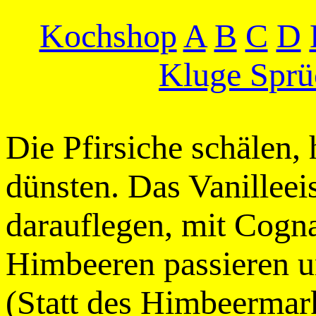
Kochshop
A
B
C
D
Kluge Sprü
Die Pfirsiche schälen,
dünsten. Das Vanilleeis 
darauflegen, mit Cogn
Himbeeren passieren u
(Statt des Himbeermar