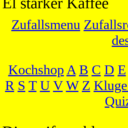
El starker Kaffee
Zufallsmenu
Zufallsr
de
Kochshop
A
B
C
D
E
R
S
T
U
V
W
Z
Kluge
Qui