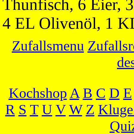
Thunfisch, 6 Eier, 3
4 EL Olivenöl, 1 KL
Zufallsmenu
Zufallsr
de
Kochshop
A
B
C
D
E
R
S
T
U
V
W
Z
Kluge
Qui