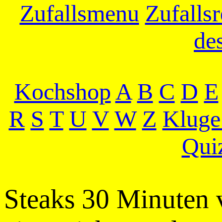
Zufallsmenu
Zufallsr
de
Kochshop
A
B
C
D
E
R
S
T
U
V
W
Z
Kluge
Qui
Steaks 30 Minuten 