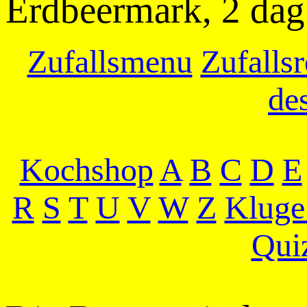
Erdbeermark, 2 dag
Zufallsmenu
Zufallsr
de
Kochshop
A
B
C
D
E
R
S
T
U
V
W
Z
Kluge
Qui