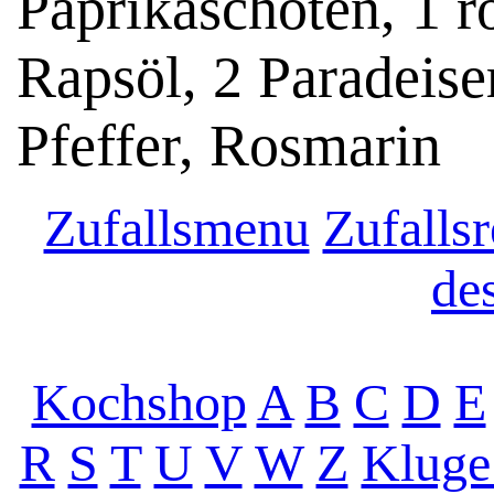
Paprikaschoten, 1 r
Rapsöl, 2 Paradeiser
Pfeffer, Rosmarin
Zufallsmenu
Zufallsr
de
Kochshop
A
B
C
D
E
R
S
T
U
V
W
Z
Kluge