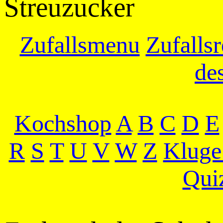
Streuzucker
Zufallsmenu
Zufallsr
de
Kochshop
A
B
C
D
E
R
S
T
U
V
W
Z
Kluge
Qui