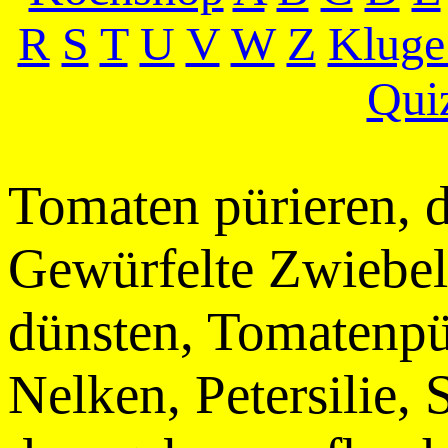
R
S
T
U
V
W
Z
Kluge
Qui
Tomaten pürieren, d
Gewürfelte Zwiebel 
dünsten, Tomatenpür
Nelken, Petersilie,