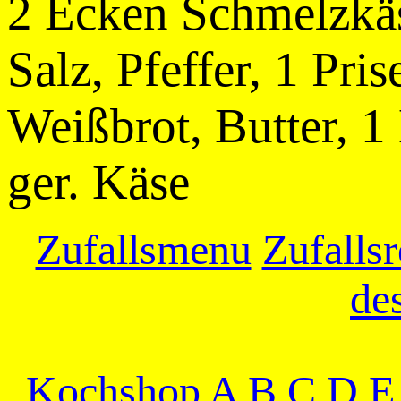
2 Ecken Schmelzkäse
Salz, Pfeffer, 1 Pri
Weißbrot, Butter, 1
ger. Käse
Zufallsmenu
Zufallsr
de
Kochshop
A
B
C
D
E