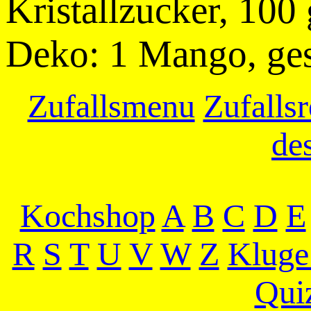
Kristallzucker, 100
Deko: 1 Mango, ges
Zufallsmenu
Zufallsr
de
Kochshop
A
B
C
D
E
R
S
T
U
V
W
Z
Kluge
Qui