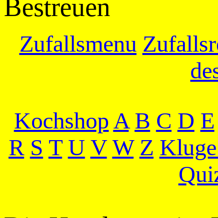
Bestreuen
Zufallsmenu
Zufallsr
de
Kochshop
A
B
C
D
E
R
S
T
U
V
W
Z
Kluge
Qui