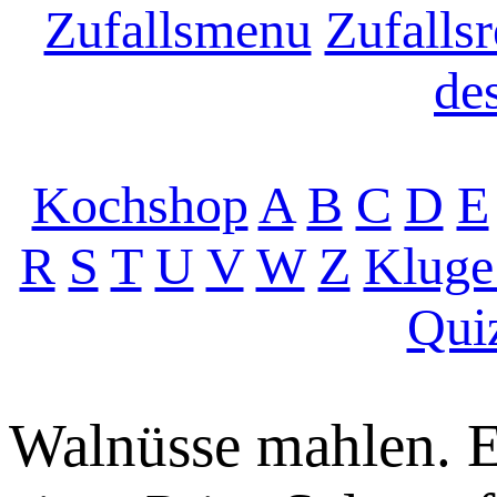
Zufallsmenu
Zufallsr
de
Kochshop
A
B
C
D
E
R
S
T
U
V
W
Z
Kluge
Qui
Walnüsse mahlen. Ei