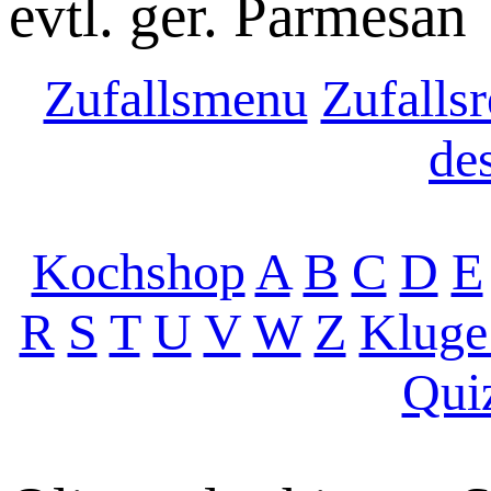
evtl. ger. Parmesan
Zufallsmenu
Zufallsr
de
Kochshop
A
B
C
D
E
R
S
T
U
V
W
Z
Kluge
Qui