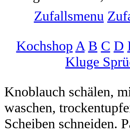
Zufallsmenu
Zufa
Kochshop
A
B
C
D
Kluge Sprü
Knoblauch schälen, m
waschen, trockentupfe
Scheiben schneiden. Pa