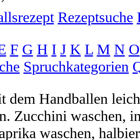
llsrezept
Rezeptsuche
E
F
G
H
I
J
K
L
M
N
O
che
Spruchkategorien
Q
it dem Handballen leic
n. Zucchini waschen, i
prika waschen, halbiere