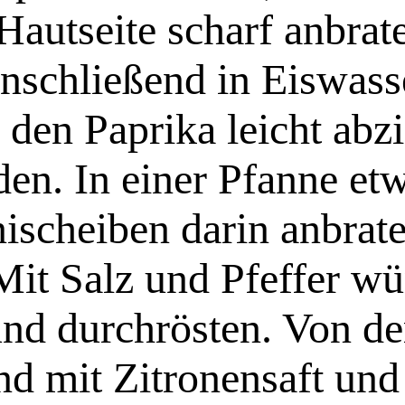
Hautseite scharf anbrate
Anschließend in Eiswass
n den Paprika leicht abz
den. In einer Pfanne et
nischeiben darin anbra
it Salz und Pfeffer wü
und durchrösten. Von d
und mit Zitronensaft un