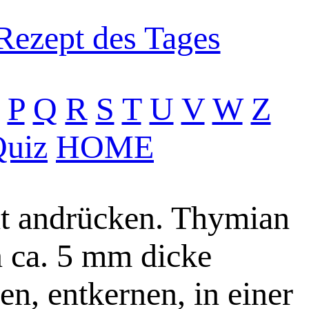
Rezept des Tages
P
Q
R
S
T
U
V
W
Z
uiz
HOME
ht andrücken. Thymian
n ca. 5 mm dicke
n, entkernen, in einer