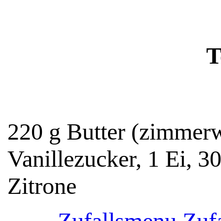
T
220 g Butter (zimmerw
Vanillezucker, 1 Ei, 3
Zitrone
Zufallsmenu
Zufa