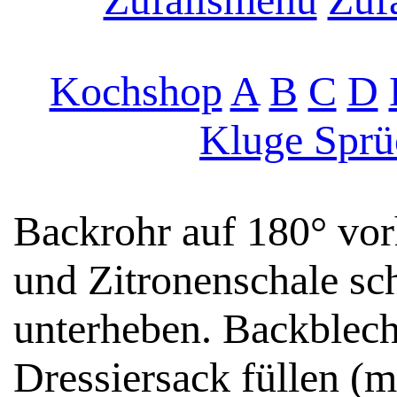
Kochshop
A
B
C
D
Kluge Sprü
Backrohr auf 180° vorh
und Zitronenschale sc
unterheben. Backblech
Dressiersack füllen (