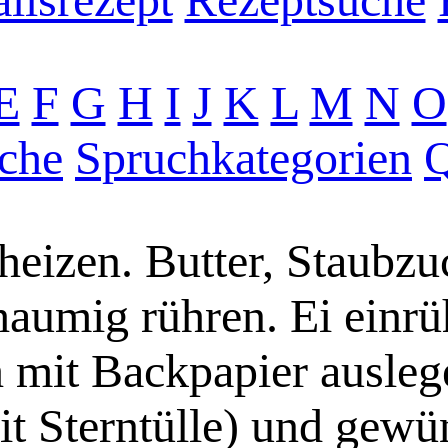
E
F
G
H
I
J
K
L
M
N
O
che
Spruchkategorien
Q
eizen. Butter, Staubzu
haumig rühren. Ei einr
 mit Backpapier ausleg
mit Sterntülle) und gew