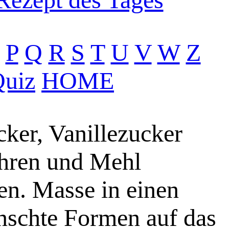
P
Q
R
S
T
U
V
W
Z
uiz
HOME
cker, Vanillezucker
ühren und Mehl
en. Masse in einen
ünschte Formen auf das