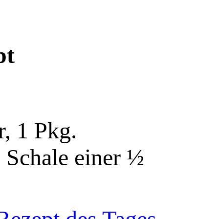
pt
, 1 Pkg.
. Schale einer ½
Rezept des Tages