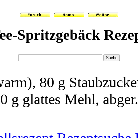
ee-Spritzgebäck Reze
arm), 80 g Staubzucker
00 g glattes Mehl, abger
llsrezept
Rezeptsuche