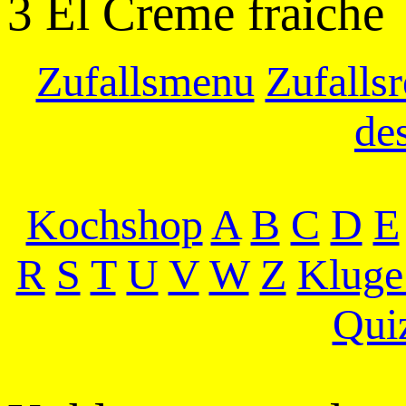
3 El Creme fraiche
Zufallsmenu
Zufallsr
de
Kochshop
A
B
C
D
E
R
S
T
U
V
W
Z
Kluge
Qui