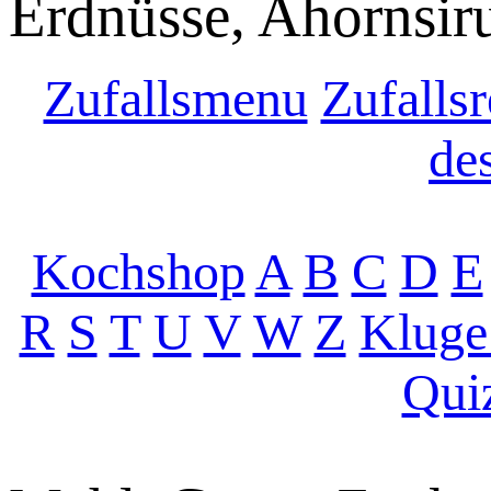
Erdnüsse, Ahornsir
Zufallsmenu
Zufallsr
de
Kochshop
A
B
C
D
E
R
S
T
U
V
W
Z
Kluge
Qui