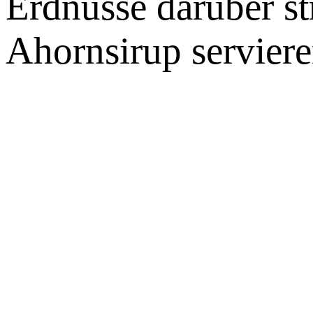
Erdnüsse darüber st
Ahornsirup serviere