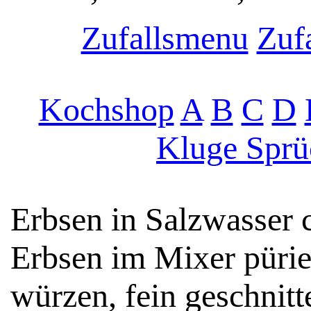
Zufallsmenu
Zufa
Kochshop
A
B
C
D
Kluge Sprü
Erbsen in Salzwasser 
Erbsen im Mixer pürier
würzen, fein geschnit