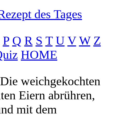
Rezept des Tages
P
Q
R
S
T
U
V
W
Z
uiz
HOME
. Die weichgekochten
ten Eiern abrühren,
 und mit dem