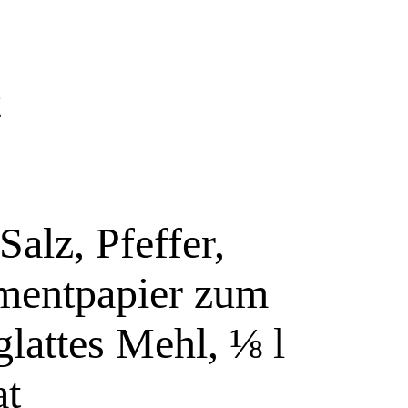
t
Salz, Pfeffer,
amentpapier zum
lattes Mehl, ⅛ l
at