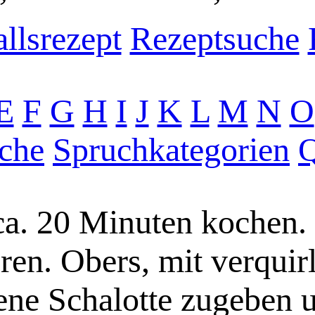
llsrezept
Rezeptsuche
E
F
G
H
I
J
K
L
M
N
O
che
Spruchkategorien
Q
ca. 20 Minuten kochen
en. Obers, mit verquirl
tene Schalotte zugeben