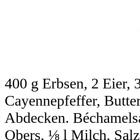
400 g Erbsen, 2 Eier, 3
Cayennepfeffer, Butte
Abdecken. Béchamelsau
Obers, ⅛ l Milch, Salz