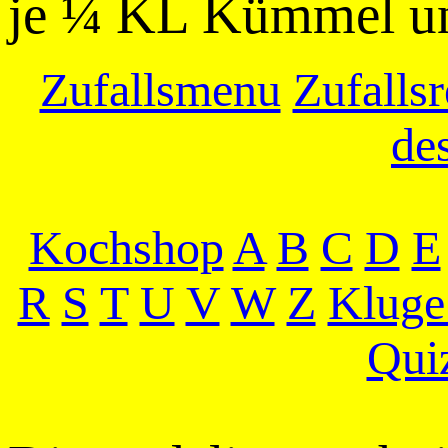
je ¼ KL Kümmel un
Zufallsmenu
Zufallsr
de
Kochshop
A
B
C
D
E
R
S
T
U
V
W
Z
Kluge
Qui