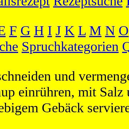
llsrezept
Rezeptsuche
E
F
G
H
I
J
K
L
M
N
O
che
Spruchkategorien
Q
 schneiden und vermeng
p einrühren, mit Salz 
ebigem Gebäck servier