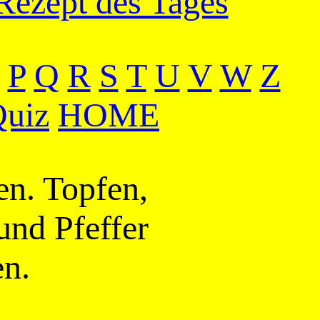
Rezept des Tages
P
Q
R
S
T
U
V
W
Z
uiz
HOME
en. Topfen,
und Pfeffer
en.