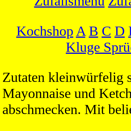
Zufallsmenu
Zufa
Kochshop
A
B
C
D
Kluge Sprü
Zutaten kleinwürfelig
Mayonnaise und Ketchu
abschmecken. Mit beli