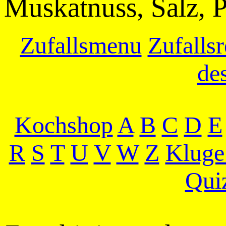
Muskatnuss, Salz, P
Zufallsmenu
Zufallsr
de
Kochshop
A
B
C
D
E
R
S
T
U
V
W
Z
Kluge
Qui