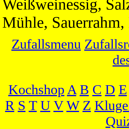
Weißweinessig, Salz
Mühle, Sauerrahm, 
Zufallsmenu
Zufallsr
de
Kochshop
A
B
C
D
E
R
S
T
U
V
W
Z
Kluge
Qui