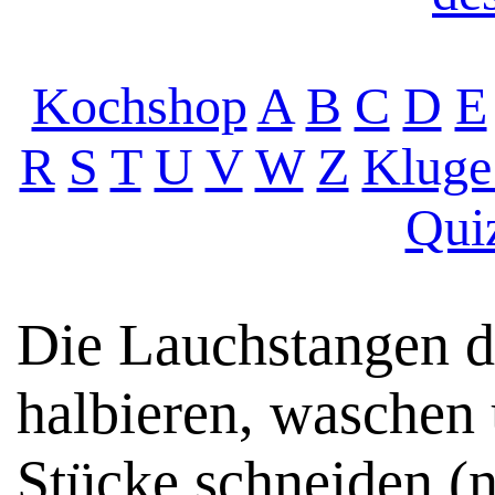
Kochshop
A
B
C
D
E
R
S
T
U
V
W
Z
Kluge
Qui
Die Lauchstangen d
halbieren, waschen 
Stücke schneiden (n